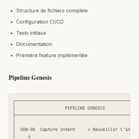
Structure de fichiers complète
Configuration CI/CD
Tests initiaux
Documentation
Première feature implémentée
Pipeline Genesis
┌────────────────────────────────────────────
│                    PIPELINE GENESIS              
├────────────────────────────────────────────
│                                                  
│  GEN-00  Capture Intent     → Recueillir l'intent
│     ↓                                            