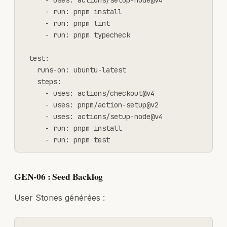
      - uses: actions/setup-node@v4

      - run: pnpm install

      - run: pnpm lint

      - run: pnpm typecheck

  test:

    runs-on: ubuntu-latest

    steps:

      - uses: actions/checkout@v4

      - uses: pnpm/action-setup@v2

      - uses: actions/setup-node@v4

      - run: pnpm install

      - run: pnpm test
GEN-06 : Seed Backlog
User Stories générées :