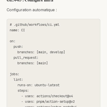
Configuration automatique :
# .github/workflows/ci.yml

name: CI

on:

  push:

    branches: [main, develop]

  pull_request:

    branches: [main]

jobs:

  lint:

    runs-on: ubuntu-latest

    steps:

      - uses: actions/checkout@v4

      - uses: pnpm/action-setup@v2
