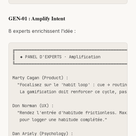
GEN-01 : Amplify Intent
8 experts enrichissent l'idée :
╔════════════════════════════════════════════
║  ◆ PANEL D'EXPERTS · Amplification               
╚════════════════════════════════════════════
Marty Cagan (Product) :

  "Focalisez sur le 'habit loop' : cue → routine → 
   La gamification doit renforcer ce cycle, pas le 
Don Norman (UX) :

  "Rendez l'entrée d'habitude frictionless. Maximum
   pour logger une habitude complétée."

Dan Ariely (Psychology) :
