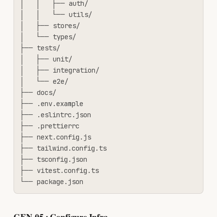
│   │   ├── auth/

│   │   └── utils/

│   ├── stores/

│   └── types/

├── tests/

│   ├── unit/

│   ├── integration/

│   └── e2e/

├── docs/

├── .env.example

├── .eslintrc.json

├── .prettierrc

├── next.config.js

├── tailwind.config.ts

├── tsconfig.json

├── vitest.config.ts

└── package.json
GEN-05 : Configure Infra