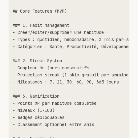
## Core Features (MVP)

### 1. Habit Management

- Créer/éditer/supprimer une habitude

- Types : quotidien, hebdomadaire, X fois par semai
- Catégories : Santé, Productivité, Développement p
### 2. Streak System

- Compteur de jours consécutifs

- Protection streak (1 skip gratuit par semaine en 
- Milestones : 7, 21, 30, 60, 90, 365 jours

### 3. Gamification

- Points XP par habitude complétée

- Niveaux (1-100)

- Badges débloquables

- Classement optionnel entre amis
