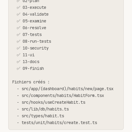
  ✅ 02-plan

  ✅ 03-execute

  ✅ 04-validate

  ✅ 05-examine

  ✅ 06-resolve

  ✅ 07-tests

  ✅ 08-run-tests

  ✅ 10-security

  ✅ 11-ui

  ✅ 13-docs

  ✅ 09-finish

Fichiers créés :

  - src/app/(dashboard)/habits/new/page.tsx

  - src/components/habits/HabitForm.tsx

  - src/hooks/useCreateHabit.ts

  - src/lib/db/habits.ts

  - src/types/habit.ts

  - tests/unit/habits/create.test.ts