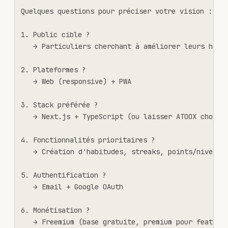
Quelques questions pour préciser votre vision :

1. Public cible ?

   → Particuliers cherchant à améliorer leurs habit
2. Plateformes ?

   → Web (responsive) + PWA

3. Stack préférée ?

   → Next.js + TypeScript (ou laisser ATOOX choisir
4. Fonctionnalités prioritaires ?

   → Création d'habitudes, streaks, points/niveaux,
5. Authentification ?

   → Email + Google OAuth

6. Monétisation ?

   → Freemium (base gratuite, premium pour feature