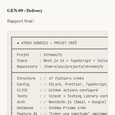
GEN-09 : Delivery
Rapport final :
╔════════════════════════════════════════════
║  ◆ ATOOX GENESIS — PROJET CRÉÉ                   
╠════════════════════════════════════════════
║  Projet     : Streakify                          
║  Stack      : Next.js 14 + TypeScript + Tailwind 
║  Repository : /Users/you/projects/streakify      
╠════════════════════════════════════════════
║  Structure  : ✅ 47 fichiers créés                
║  Config     : ✅ ESLint, Prettier, TypeScript, Tai
║  CI/CD      : ✅ GitHub Actions configuré         
║  Tests      : ✅ Vitest + Testing Library configur
║  Auth       : ✅ NextAuth.js (Email + Google)     
║  Database   : ✅ Schéma Prisma créé               
║  Feature #1 : ✅ "Créer une habitude" implémentée 