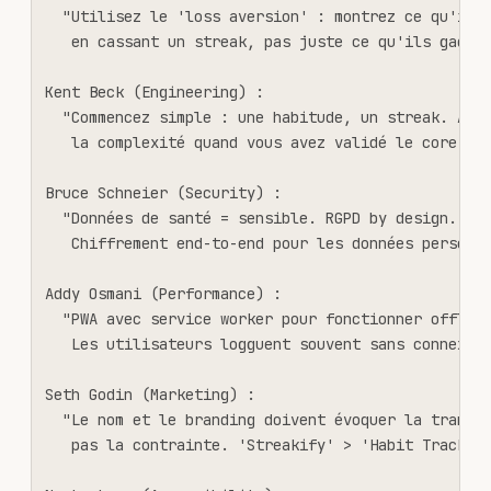
  "Utilisez le 'loss aversion' : montrez ce qu'ils 
   en cassant un streak, pas juste ce qu'ils gagnen
Kent Beck (Engineering) :

  "Commencez simple : une habitude, un streak. Ajou
   la complexité quand vous avez validé le core loo
Bruce Schneier (Security) :

  "Données de santé = sensible. RGPD by design.

   Chiffrement end-to-end pour les données personne
Addy Osmani (Performance) :

  "PWA avec service worker pour fonctionner offline
   Les utilisateurs logguent souvent sans connexion
Seth Godin (Marketing) :

  "Le nom et le branding doivent évoquer la transfo
   pas la contrainte. 'Streakify' > 'Habit Tracker'