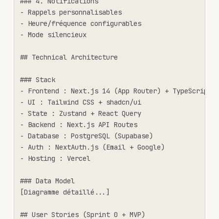
### 4. Notifications

- Rappels personnalisables

- Heure/fréquence configurables

- Mode silencieux

## Technical Architecture

### Stack

- Frontend : Next.js 14 (App Router) + TypeScript

- UI : Tailwind CSS + shadcn/ui

- State : Zustand + React Query

- Backend : Next.js API Routes

- Database : PostgreSQL (Supabase)

- Auth : NextAuth.js (Email + Google)

- Hosting : Vercel

### Data Model

[Diagramme détaillé...]

## User Stories (Sprint 0 + MVP)
