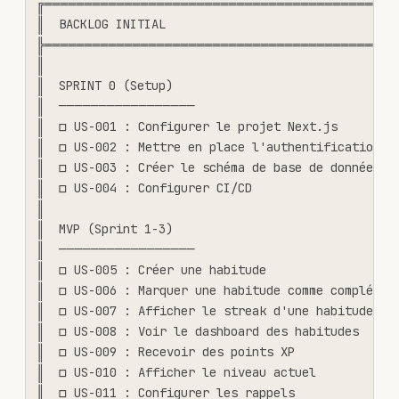
╔════════════════════════════════════════════
║  BACKLOG INITIAL                                 
╠════════════════════════════════════════════
║                                                  
║  SPRINT 0 (Setup)                                
║  ─────────────────                             
║  □ US-001 : Configurer le projet Next.js         
║  □ US-002 : Mettre en place l'authentification   
║  □ US-003 : Créer le schéma de base de données   
║  □ US-004 : Configurer CI/CD                     
║                                                  
║  MVP (Sprint 1-3)                                
║  ─────────────────                             
║  □ US-005 : Créer une habitude                   
║  □ US-006 : Marquer une habitude comme complétée 
║  □ US-007 : Afficher le streak d'une habitude    
║  □ US-008 : Voir le dashboard des habitudes      
║  □ US-009 : Recevoir des points XP               
║  □ US-010 : Afficher le niveau actuel            
║  □ US-011 : Configurer les rappels               