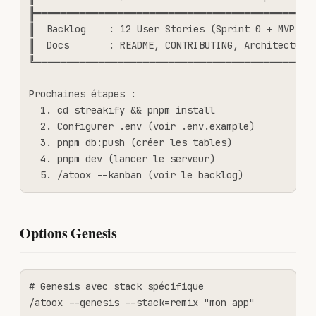
╠════════════════════════════════════════════
║  Backlog    : 12 User Stories (Sprint 0 + MVP)   
║  Docs       : README, CONTRIBUTING, Architecture 
╚════════════════════════════════════════════
Prochaines étapes :

  1. cd streakify && pnpm install

  2. Configurer .env (voir .env.example)

  3. pnpm db:push (créer les tables)

  4. pnpm dev (lancer le serveur)

  5. /atoox --kanban (voir le backlog)
Options Genesis
# Genesis avec stack spécifique

/atoox --genesis --stack=remix "mon app"
