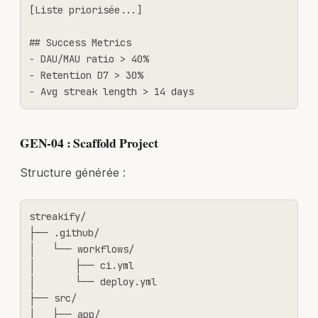
[Liste priorisée...]

## Success Metrics

- DAU/MAU ratio > 40%

- Retention D7 > 30%

- Avg streak length > 14 days
GEN-04 : Scaffold Project
Structure générée :
streakify/

├── .github/

│   └── workflows/

│       ├── ci.yml

│       └── deploy.yml

├── src/

│   ├── app/
