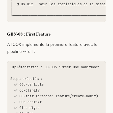
║  □ US-012 : Voir les statistiques de la semaine  
║                                                  
╚════════════════════════════════════════════
GEN-08 : First Feature
ATOOX implémente la première feature avec le
pipeline --full :
Implémentation : US-005 "Créer une habitude"

Steps exécutés :

  ✅ 00c-centuple

  ✅ 00-clarify

  ✅ 00-init (branche: feature/create-habit)

  ✅ 00b-context

  ✅ 01-analyze
