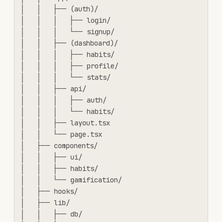
│   │   ├── (auth)/

│   │   │   ├── login/

│   │   │   └── signup/

│   │   ├── (dashboard)/

│   │   │   ├── habits/

│   │   │   ├── profile/

│   │   │   └── stats/

│   │   ├── api/

│   │   │   ├── auth/

│   │   │   └── habits/

│   │   ├── layout.tsx

│   │   └── page.tsx

│   ├── components/

│   │   ├── ui/

│   │   ├── habits/

│   │   └── gamification/

│   ├── hooks/

│   ├── lib/

│   │   ├── db/
