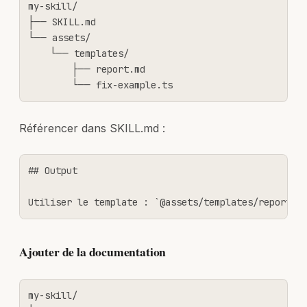
my-skill/

├── SKILL.md

└── assets/

    └── templates/

        ├── report.md

        └── fix-example.ts
Référencer dans SKILL.md :
## Output

Utiliser le template : `@assets/templates/report.m
Ajouter de la documentation
my-skill/
