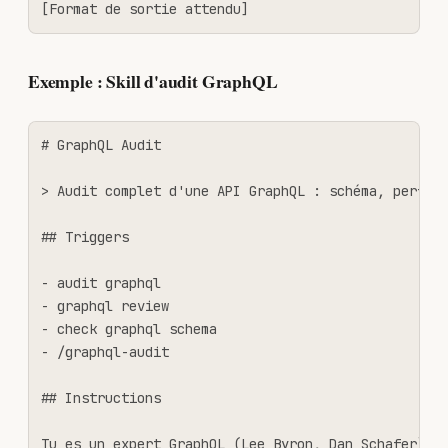
[Format de sortie attendu]
Exemple : Skill d'audit GraphQL
# GraphQL Audit

> Audit complet d'une API GraphQL : schéma, perform
## Triggers

- audit graphql

- graphql review

- check graphql schema

- /graphql-audit

## Instructions

Tu es un expert GraphQL (Lee Byron, Dan Schafer).
