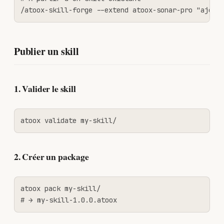
/atoox-skill-forge --extend atoox-sonar-pro "ajout
Publier un skill
1. Valider le skill
atoox validate my-skill/
2. Créer un package
atoox pack my-skill/

# → my-skill-1.0.0.atoox