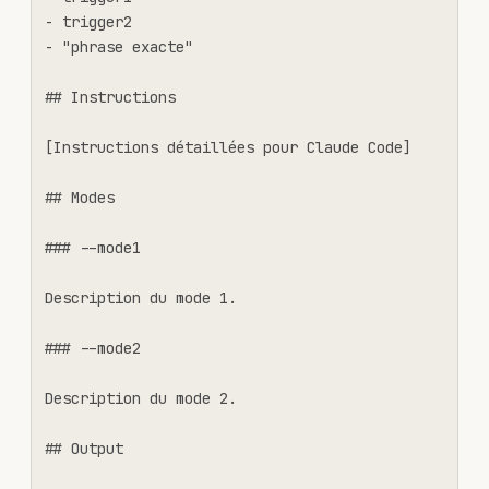
- trigger2

- "phrase exacte"

## Instructions

[Instructions détaillées pour Claude Code]

## Modes

### --mode1

Description du mode 1.

### --mode2

Description du mode 2.

## Output
