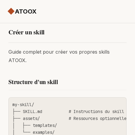
◆
ATOOX
Créer un skill
Guide complet pour créer vos propres skills
ATOOX.
Structure d'un skill
my-skill/

├── SKILL.md           # Instructions du skill (obl
├── assets/            # Ressources optionnelles

│   ├── templates/

│   └── examples/
