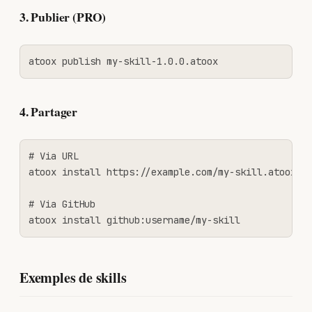
3. Publier (PRO)
atoox publish my-skill-1.0.0.atoox
4. Partager
# Via URL

atoox install https://example.com/my-skill.atoox

# Via GitHub

atoox install github:username/my-skill
Exemples de skills