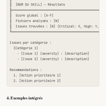
║  [NOM DU SKILL] — Résultats                      
╠════════════════════════════════════════════
║  Score global : [A-F]                            
║  Fichiers analysés : [N]                         
║  Issues trouvées : [N] (Critical: X, High: Y, Med
╚════════════════════════════════════════════
Issues par catégorie :

  [Catégorie 1]

    - [Issue 1] (severity) : [description]

    - [Issue 2] (severity) : [description]

Recommandations :

  1. [Action prioritaire 1]

  2. [Action prioritaire 2]
4. Exemples intégrés