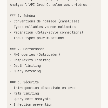
Analyse l'API GraphQL selon ces critères :

### 1. Schéma

- Conventions de nommage (camelCase)

- Types nullables vs non-nullables

- Pagination (Relay-style connections)

- Input types pour mutations

### 2. Performance

- N+1 queries (DataLoader)

- Complexity limiting

- Depth limiting

- Query batching

### 3. Sécurité

- Introspection désactivée en prod

- Rate limiting

- Query cost analysis

- Injection prevention
