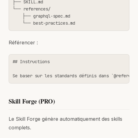
├── SKILL.md

└── references/

    ├── graphql-spec.md

    └── best-practices.md
Référencer :
## Instructions

Se baser sur les standards définis dans `@referenc
Skill Forge (PRO)
Le Skill Forge génère automatiquement des skills
complets.