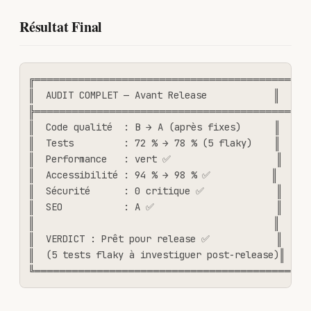
Résultat Final
╔═══════════════════════════════════════════╗

║  AUDIT COMPLET — Avant Release            ║

╠═══════════════════════════════════════════╣

║  Code qualité  : B → A (après fixes)      ║

║  Tests         : 72 % → 78 % (5 flaky)    ║

║  Performance   : vert ✅                   ║

║  Accessibilité : 94 % → 98 % ✅           ║

║  Sécurité      : 0 critique ✅             ║

║  SEO           : A ✅                      ║

║                                           ║

║  VERDICT : Prêt pour release ✅            ║

║  (5 tests flaky à investiguer post-release)║

╚═══════════════════════════════════════════╝