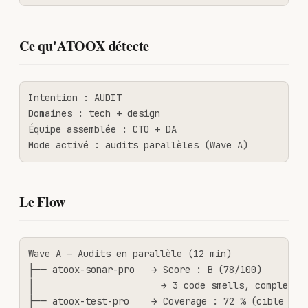
Ce qu'ATOOX détecte
Intention : AUDIT

Domaines : tech + design

Équipe assemblée : CTO + DA

Mode activé : audits parallèles (Wave A)
Le Flow
Wave A — Audits en parallèle (12 min)

├── atoox-sonar-pro   → Score : B (78/100)

│                       → 3 code smells, complexité
├── atoox-test-pro    → Coverage : 72 % (cible : 80