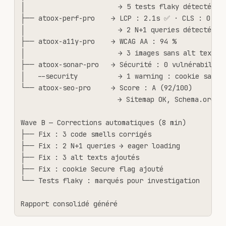
│                       → 5 tests flaky détectés

├── atoox-perf-pro    → LCP : 2.1s ✅ · CLS : 0.05 
│                       → 2 N+1 queries détectées

├── atoox-a11y-pro    → WCAG AA : 94 %

│                       → 3 images sans alt text

├── atoox-sonar-pro   → Sécurité : 0 vulnérabilité
│   --security          → 1 warning : cookie sans f
└── atoox-seo-pro     → Score : A (92/100)

                        → Sitemap OK, Schema.org OK
Wave B — Corrections automatiques (8 min)

├── Fix : 3 code smells corrigés

├── Fix : 2 N+1 queries → eager loading

├── Fix : 3 alt texts ajoutés

├── Fix : cookie Secure flag ajouté

└── Tests flaky : marqués pour investigation

Rapport consolidé généré