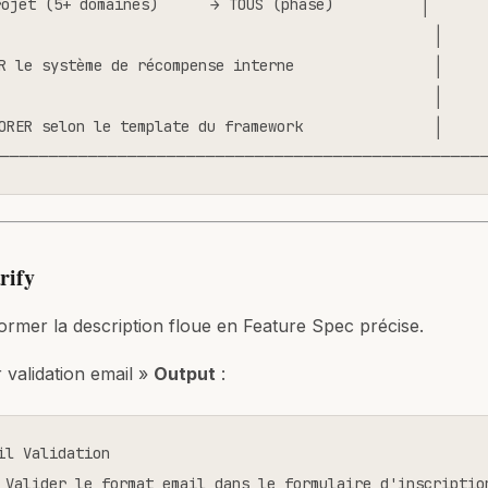
ojet (5+ domaines)      → TOUS (phasé)          │

                                                  │

R le système de récompense interne                │

                                                  │

ORER selon le template du framework               │

─────────────────────────────────────────────────
rify
ormer la description floue en Feature Spec précise.
r validation email »
Output
:
il Validation

 Valider le format email dans le formulaire d'inscription