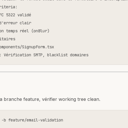
riteria:

FC 5322 validé

d'erreur clair

on temps réel (onBlur)

taires

omponents/SignupForm.tsx

: Vérification SMTP, blacklist domaines
la branche feature, vérifier working tree clean.
 -b feature/email-validation