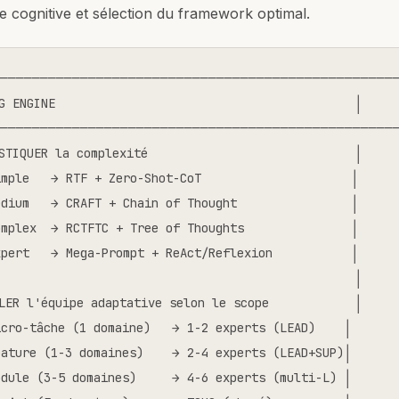
e cognitive et sélection du framework optimal.
──────────────────────────────────────────────────
G ENGINE                                          │

──────────────────────────────────────────────────
STIQUER la complexité                             │

mple   → RTF + Zero-Shot-CoT                     │

dium   → CRAFT + Chain of Thought                │

mplex  → RCTFTC + Tree of Thoughts               │

pert   → Mega-Prompt + ReAct/Reflexion           │

                                                  │

LER l'équipe adaptative selon le scope            │

cro-tâche (1 domaine)   → 1-2 experts (LEAD)    │

ature (1-3 domaines)    → 2-4 experts (LEAD+SUP)│

dule (3-5 domaines)     → 4-6 experts (multi-L) │
