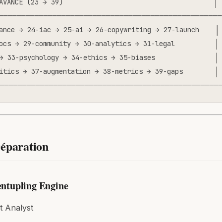
AVANCÉ (23 → 39)                                      │

──────────────────────────────────────────────────
ance → 24-iac → 25-ai → 26-copywriting → 27-launch    │

ocs → 29-community → 30-analytics → 31-legal          │

→ 33-psychology → 34-ethics → 35-biases               │

itics → 37-augmentation → 38-metrics → 39-gaps        │

─────────────────────────────────────────────────
réparation
ntupling Engine
t Analyst