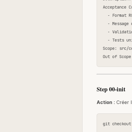
Acceptance C
  - Format R
  - Message 
  - Validati
  - Tests uni
Scope: src/c
Out of Scope
Step 00-init
Action
: Créer 
git checkout