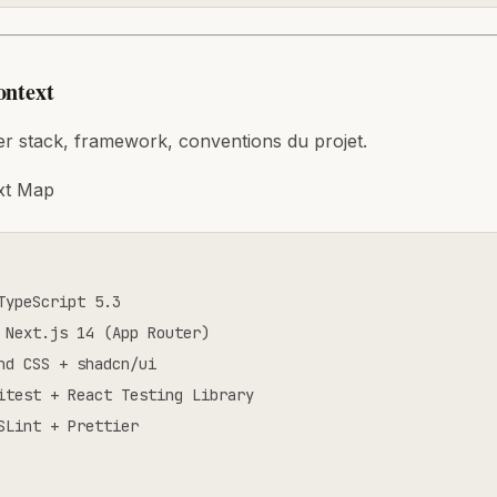
ontext
er stack, framework, conventions du projet.
xt Map
TypeScript 5.3

 Next.js 14 (App Router)

nd CSS + shadcn/ui

itest + React Testing Library

SLint + Prettier
