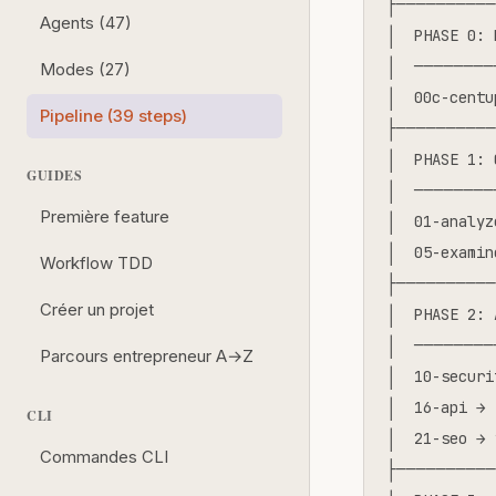
├──────────
Agents (47)
│  PHASE 0: 
│  ────────
Modes (27)
│  00c-centu
Pipeline (39 steps)
├──────────
│  PHASE 1: 
GUIDES
│  ────────
Première feature
│  01-analyz
│  05-examin
Workflow TDD
├──────────
Créer un projet
│  PHASE 2: 
│  ────────
Parcours entrepreneur A→Z
│  10-securi
│  16-api → 
CLI
│  21-seo → 
Commandes CLI
├──────────