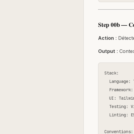
Step 00b — C
Action
: Détect
Output
: Conte
Stack:

  Language: 
  Framework:
  UI: Tailwi
  Testing: V
  Linting: E
Conventions:
