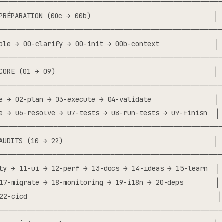
──────────────────────────────────────────────────
PRÉPARATION (00c → 00b)                               │

──────────────────────────────────────────────────
ple → 00-clarify → 00-init → 00b-context              │

──────────────────────────────────────────────────
CORE (01 → 09)                                        │

──────────────────────────────────────────────────
e → 02-plan → 03-execute → 04-validate                │

e → 06-resolve → 07-tests → 08-run-tests → 09-finish  │

──────────────────────────────────────────────────
AUDITS (10 → 22)                                      │

──────────────────────────────────────────────────
ty → 11-ui → 12-perf → 13-docs → 14-ideas → 15-learn  │

17-migrate → 18-monitoring → 19-i18n → 20-deps        │

22-cicd                                                │

──────────────────────────────────────────────────