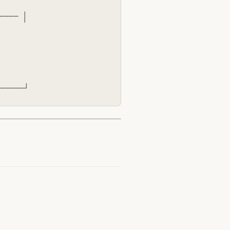
──── │

──────┘