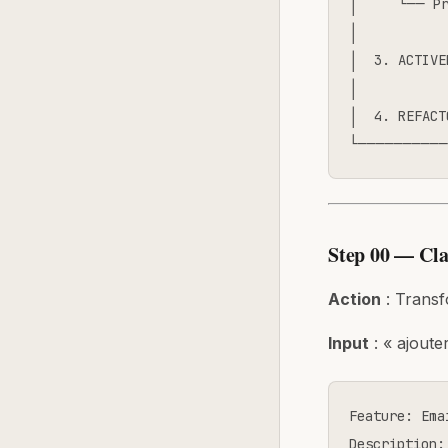
│     └── Pr
│           
│  3. ACTIVE
│           
│  4. REFACT
└──────────
Step 00 — Cla
Action
: Transf
Input
: « ajoute
Feature: Ema
Description: