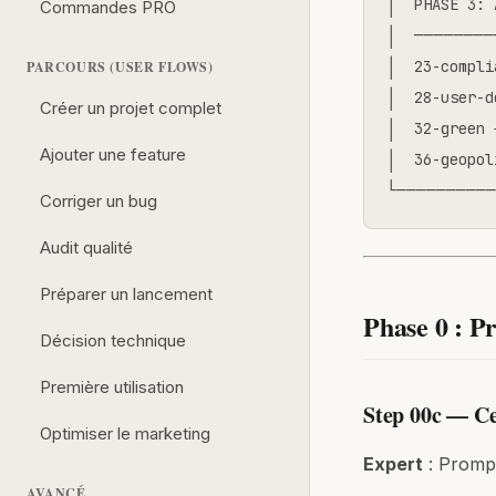
│  PHASE 3: 
Commandes PRO
│  ────────
│  23-compli
PARCOURS (USER FLOWS)
│  28-user-d
Créer un projet complet
│  32-green 
Ajouter une feature
│  36-geopol
└──────────
Corriger un bug
Audit qualité
Préparer un lancement
Phase 0 : P
Décision technique
Première utilisation
Step 00c — Ce
Optimiser le marketing
Expert
: Promp
AVANCÉ