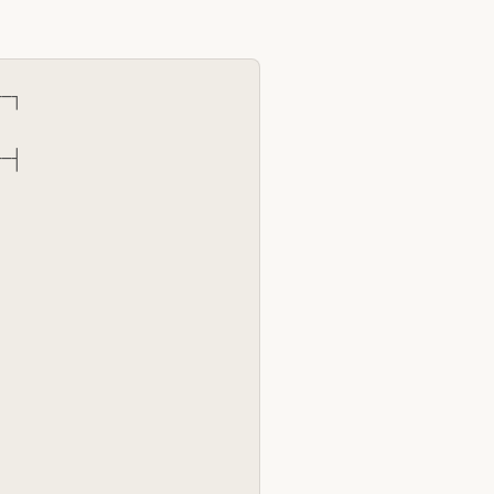
─┐

─┤
