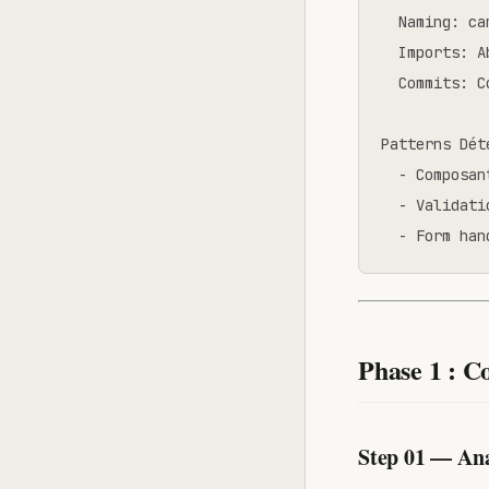
  Naming: ca
  Imports: A
  Commits: C
Patterns Déte
  - Composan
  - Validati
  - Form han
Phase 1 : C
Step 01 — An