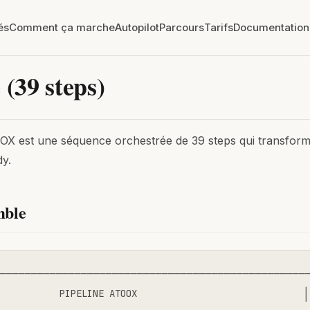
és
Comment ça marche
Autopilot
Parcours
Tarifs
Documentation
 (39 steps)
OX est une séquence orchestrée de 39 steps qui transform
y.
mble
──────────────────────────────────────────────────
           PIPELINE ATOOX                              │
