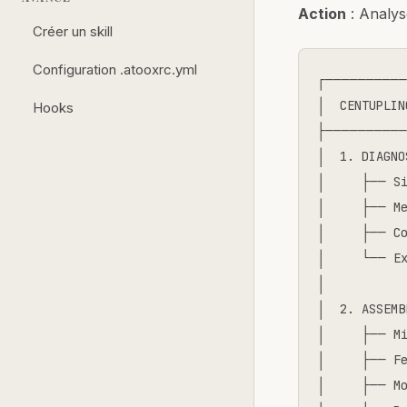
Action
: Analys
Créer un skill
Configuration .atooxrc.yml
┌──────────
│  CENTUPLIN
Hooks
├──────────
│  1. DIAGNO
│     ├── Si
│     ├── Me
│     ├── Co
│     └── Ex
│           
│  2. ASSEMB
│     ├── Mi
│     ├── Fe
│     ├── Mo