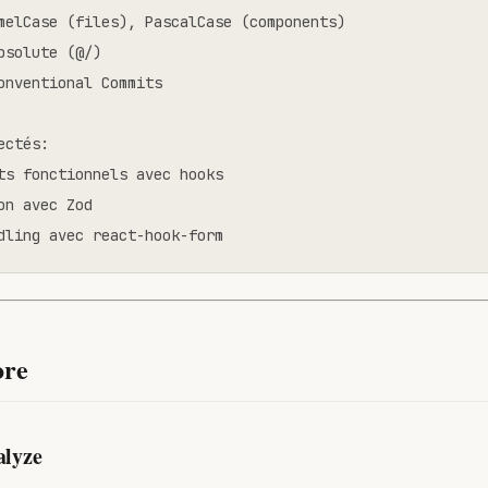
melCase (files), PascalCase (components)

bsolute (@/)

onventional Commits

ctés:

ts fonctionnels avec hooks

on avec Zod

dling avec react-hook-form
ore
alyze