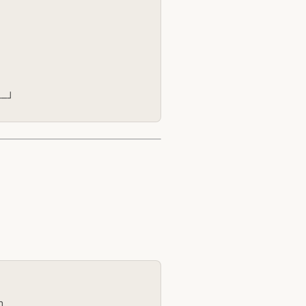
──┘

