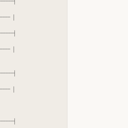
─────┤

──── │

─────┤

──── │

─────┤

──── │

─────┤
