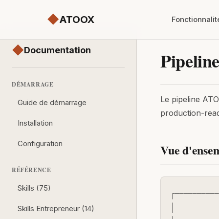
◆
ATOOX
Fonctionnalit
◆
Documentation
Pipeline
DÉMARRAGE
Le pipeline ATO
Guide de démarrage
production-read
Installation
Configuration
Vue d'ense
RÉFÉRENCE
Skills (75)
┌──────────
│           
Skills Entrepreneur (14)