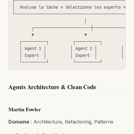
├────────────────────────────────────────────
│  Analyse la tâche → Sélectionne les experts → Coo
└────────────────────────────────────────────
                              │

        ┌─────────────────────┼───────────────
        ▼                     ▼                    
   ┌─────────┐          ┌─────────┐          ┌──
   │ Agent 1 │          │ Agent 2 │          │ Agen
   │ Expert  │          │ Expert  │          │ Expe
   └─────────┘          └─────────┘          └─
Agents Architecture & Clean Code
Martin Fowler
Domaine
: Architecture, Refactoring, Patterns