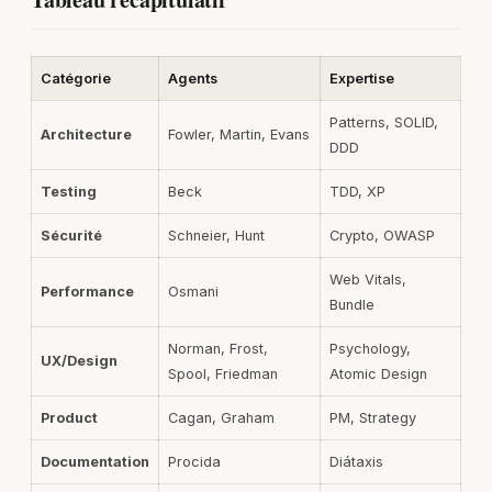
Catégorie
Agents
Expertise
Patterns, SOLID,
Architecture
Fowler, Martin, Evans
DDD
Testing
Beck
TDD, XP
Sécurité
Schneier, Hunt
Crypto, OWASP
Web Vitals,
Performance
Osmani
Bundle
Norman, Frost,
Psychology,
UX/Design
Spool, Friedman
Atomic Design
Product
Cagan, Graham
PM, Strategy
Documentation
Procida
Diátaxis