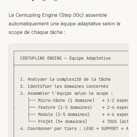
Le Centupling Engine (Step 00c) assemble
automatiquement une équipe adaptative selon le
scope de chaque tâche :
┌────────────────────────────────────────────
│  CENTUPLING ENGINE — Équipe Adaptative           
├────────────────────────────────────────────
│                                                  
│  1. Analyser la complexité de la tâche           
│  2. Identifier les domaines concernés            
│  3. Assembler l'équipe selon le scope :          
│     ├── Micro-tâche (1 domaine)   → 1-2 experts (
│     ├── Feature (1-3 domaines)    → 2-4 experts (
│     ├── Module (3-5 domaines)     → 4-6 experts (
│     └── Projet (5+ domaines)      → TOUS (activat
│  4. Coordonner par tiers : LEAD → SUPPORT → ADVIS
│                                                  