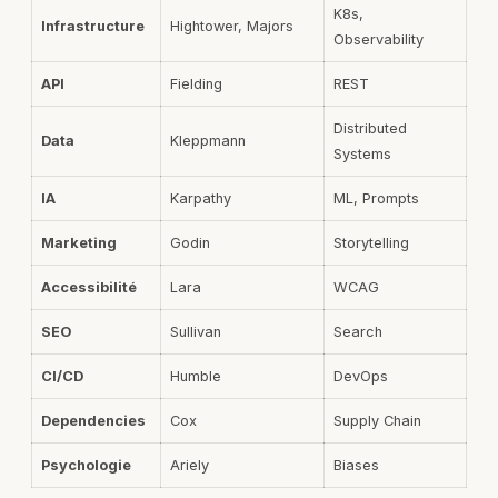
K8s,
Infrastructure
Hightower, Majors
Observability
API
Fielding
REST
Distributed
Data
Kleppmann
Systems
IA
Karpathy
ML, Prompts
Marketing
Godin
Storytelling
Accessibilité
Lara
WCAG
SEO
Sullivan
Search
CI/CD
Humble
DevOps
Dependencies
Cox
Supply Chain
Psychologie
Ariely
Biases